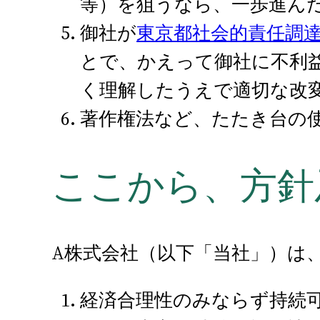
等）を狙うなら、一歩進ん
御社が
東京都社会的責任調
とで、かえって御社に不利
く理解したうえで適切な改
著作権法など、たたき台の
ここから、方針
A株式会社（以下「当社」）は、
経済合理性のみならず持続