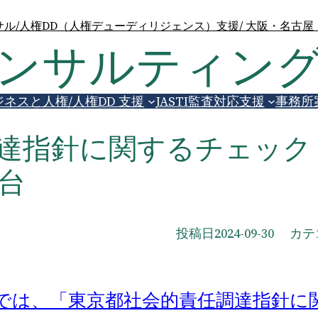
ル/人権DD（人権デューディリジェンス）支援/ 大阪・名古
コンサルティン
ジネスと人権/人権DD 支援
JASTI監査対応支援
事務所
達指針に関するチェック
台
投稿日
2024-09-30
カテゴ
では、「東京都社会的責任調達指針に