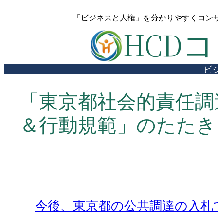
内
「ビジネスと人権」を分かりやすくコンサ
容
HCD
を
ス
キ
ビ
ッ
プ
「東京都社会的責任調
＆行動規範」のたたき
今後、東京都の公共調達の入札