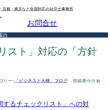
屋・京都・東京など全国対応の社労士事務所
グ
お問合せ
案内
リスト」対応の「方針
リー :
「ビジネスと人権」ブログ
投稿者:
中川 勉
関するチェックリスト」への対