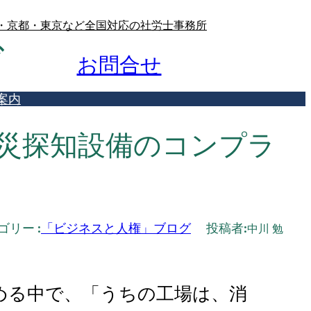
屋・京都・東京など全国対応の社労士事務所
グ
お問合せ
案内
災探知設備のコンプラ
リー :
「ビジネスと人権」ブログ
投稿者:
中川 勉
進める中で、「うちの工場は、消