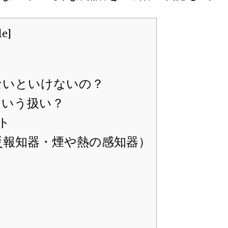
de
]
ないといけないの？
ういう扱い？
ト
災報知器・煙や熱の感知器）