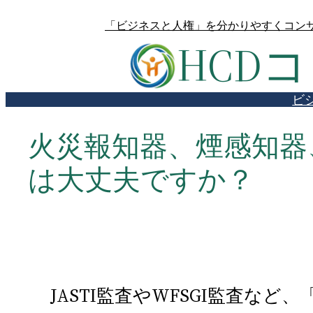
内
「ビジネスと人権」を分かりやすくコンサ
容
HCD
を
ス
キ
ビ
ッ
プ
火災報知器、煙感知器
は大丈夫ですか？
JASTI監査やWFSGI監査