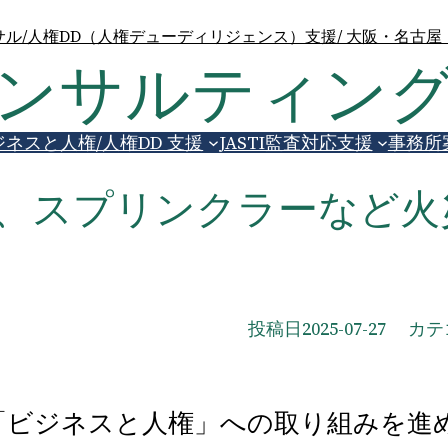
ル/人権DD（人権デューディリジェンス）支援/ 大阪・名古
コンサルティン
ジネスと人権/人権DD 支援
JASTI監査対応支援
事務所
、スプリンクラーなど火
投稿日
2025-07-27
カテゴ
など、「ビジネスと人権」への取り組みを