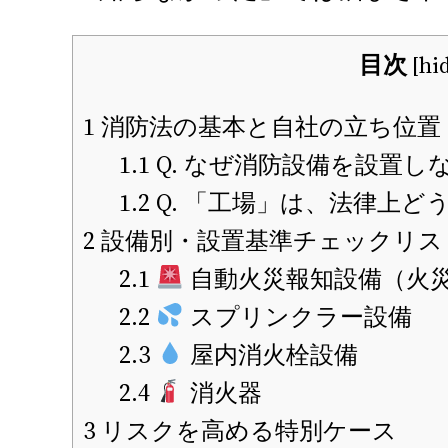
目次
[
hi
1
消防法の基本と自社の立ち位置
1.1
Q. なぜ消防設備を設置し
1.2
Q. 「工場」は、法律上ど
2
設備別・設置基準チェックリス
2.1
自動火災報知設備（火
2.2
スプリンクラー設備
2.3
屋内消火栓設備
2.4
消火器
3
リスクを高める特別ケース