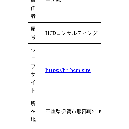
責
中川勉
任
者
屋
HCDコンサルティング
号
ウ
ェ
ブ
https://hr-hcm.site
サ
イ
ト
所
在
三重県伊賀市服部町2109番地の18
地