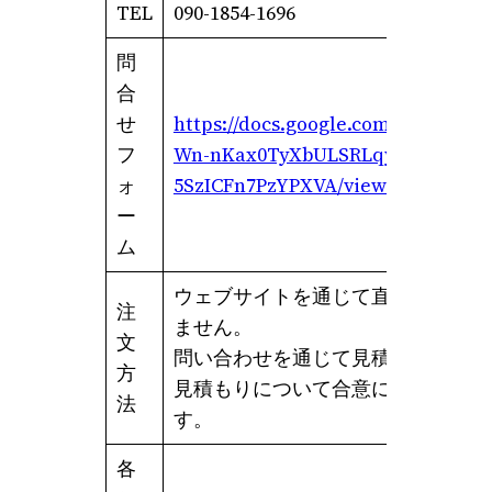
TEL
090-1854-1696
問
合
せ
https://docs.google.com/forms/d/
フ
Wn-nKax0TyXbULSRLqyekk4-
ォ
5SzICFn7PzYPXVA/viewform
ー
ム
ウェブサイトを通じて直接ご注文を
注
ません。
文
問い合わせを通じて見積依頼を頂い
方
見積もりについて合意に達したとき
法
す。
各