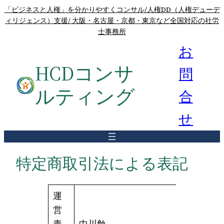
内
「ビジネスと人権」を分かりやすくコンサル/人権DD（人権デューデ
ィリジェンス）支援/ 大阪・名古屋・京都・東京など全国対応の社労
容
士事務所
を
お
ス
キ
HCDコンサ
問
ッ
プ
ルティング
合
せ
特定商取引法による表記
運
営