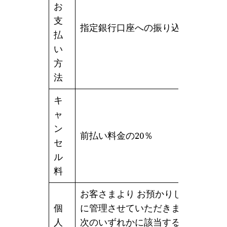
お
支
指定銀行口座への振り込み
払
い
方
法
キ
ャ
ン
前払い料金の20％
セ
ル
料
お客さまより お預かりした個人情
個
に管理させていただきます。
人
次のいずれかに該当する場合を除き