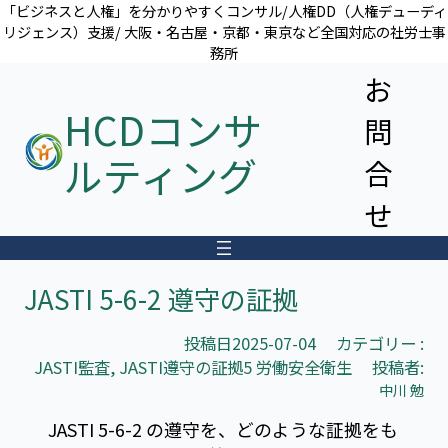
内
「ビジネスと人権」を分かりやすくコンサル/人権DD（人権デューディ
リジェンス）支援/ 大阪・名古屋・京都・東京など全国対応の社労士事
容
務所
を
お
ス
キ
HCDコンサ
問
ッ
プ
ルティング
合
せ
JASTI 5-6-2 遵守の証拠
投稿日
2025-07-04
カテゴリー :
JASTI監査
, 
JASTI遵守の証拠5 労働安全衛生
投稿者:
中川 勉
JASTI 5-6-2 の遵守を、どのような証拠をも