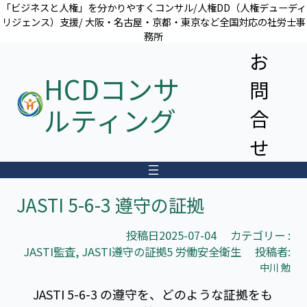
内
「ビジネスと人権」を分かりやすくコンサル/人権DD（人権デューディ
リジェンス）支援/ 大阪・名古屋・京都・東京など全国対応の社労士事
容
務所
を
お
ス
キ
HCDコンサ
問
ッ
プ
ルティング
合
せ
JASTI 5-6-3 遵守の証拠
投稿日
2025-07-04
カテゴリー :
JASTI監査
, 
JASTI遵守の証拠5 労働安全衛生
投稿者:
中川 勉
JASTI 5-6-3 の遵守を、どのような証拠をも