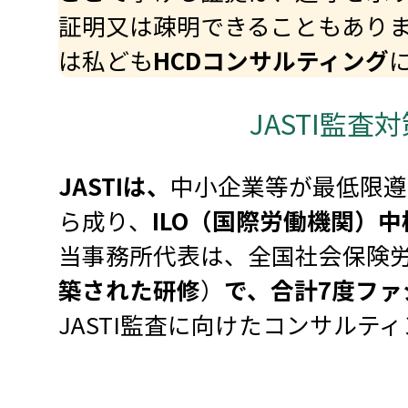
証明又は疎明できることもありま
は私ども
HCDコンサルティング
JASTI監
JASTIは、
中小企業等が最低限遵
ら成り、
ILO（国際労働機関）
当事務所代表は、全国社会保険
築された研修
）
で、合計7度フ
JASTI監査に向けたコンサルテ