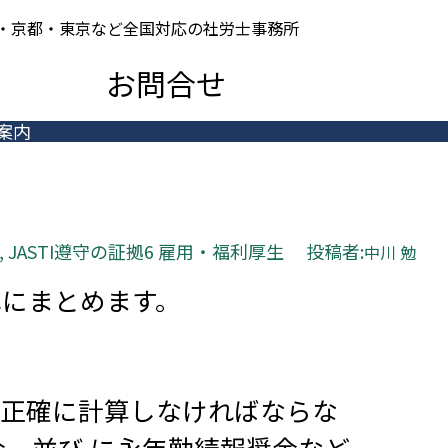
屋・京都・東京など全国対応の社労士事務所
グ
お問合せ
案内
, 
JASTI遵守の証拠6 雇用・福利厚生
投稿者:
中川 勉
簡単にまとめます。
正確に計算しなければならな
、並び に永年勤続報奨金など。