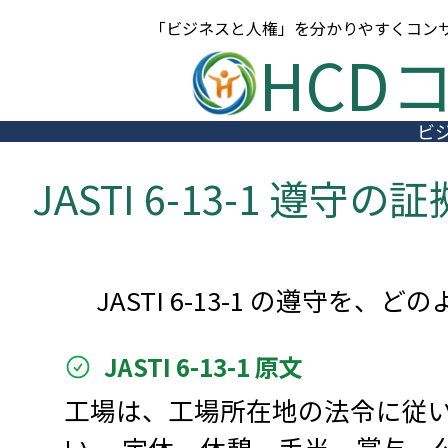
内
「ビジネスと人権」を分かりやすくコンサ
容
HCD
を
ス
キ
ビ
ッ
プ
JASTI 6-13-1 遵守の証
JASTI 6-13-1 の遵守
JASTI 6-13-1 原文
工場は、工場所在地の法令に従
い。 定休、休憩、手当、賞与、