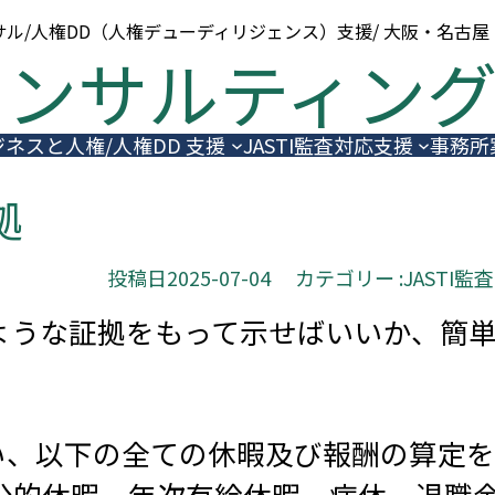
ル/人権DD（人権デューディリジェンス）支援/ 大阪・名古
コンサルティン
ジネスと人権/人権DD 支援
JASTI監査対応支援
事務所
拠
投稿日
2025-07-04
カテゴリー :
JASTI監査
を、どのような証拠をもって示せばいいか、
い、以下の全ての休暇及び報酬の算定を
公的休暇、年次有給休暇、病休、退職金