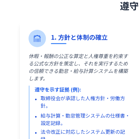
遵守
1. 方針と体制の確立
休暇・報酬の公正な算定と人権尊重を約束す
る公式な方針を策定し、それを実行するため
の信頼できる勤怠・給与計算システムを構築
します。
遵守を示す証拠 (例):
取締役会が承認した人権方針・労働方
針。
給与計算・勤怠管理システムの仕様書・
設定記録。
法令改正に対応したシステム更新の記